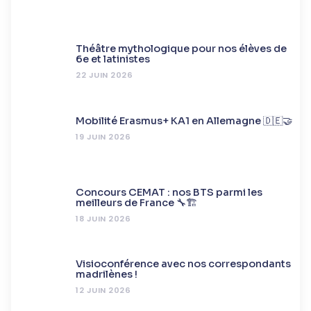
Théâtre mythologique pour nos élèves de
6e et latinistes
22 JUIN 2026
Mobilité Erasmus+ KA1 en Allemagne 🇩🇪🤝
19 JUIN 2026
Concours CEMAT : nos BTS parmi les
meilleurs de France 🔧🏗️
18 JUIN 2026
Visioconférence avec nos correspondants
madrilènes !
12 JUIN 2026