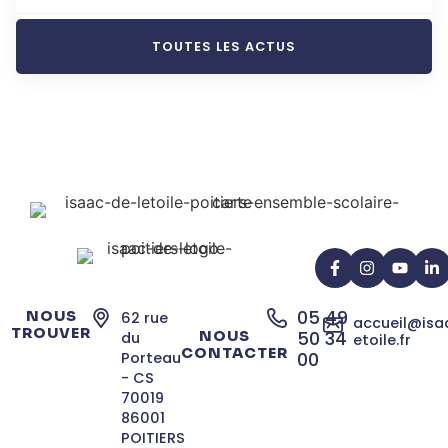
TOUTES LES ACTUS
05 49
NOUS
62 rue
accueil@isa
TROUVER
NOUS
50 34
du
etoile.fr
CONTACTER
Porteau
00
- CS
70019
86001
POITIERS