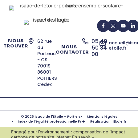
05 49
NOUS
62 rue
accueil@isa
TROUVER
NOUS
50 34
du
etoile.fr
CONTACTER
Porteau
00
- CS
70019
86001
POITIERS
Cedex
© 2026 Isaac de l'Étoile - Poitiers
Mentions légales
Index de l'égalité professionnelle F/H
Réalisation : Ekole.fr
Engagé pour l’environnement : compensation de l’impact
carbone de notre site internet
En savoir +