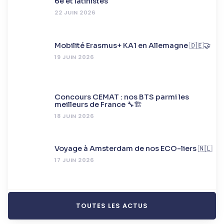
6e et latinistes
22 JUIN 2026
Mobilité Erasmus+ KA1 en Allemagne 🇩🇪🤝
19 JUIN 2026
Concours CEMAT : nos BTS parmi les
meilleurs de France 🔧🏗️
18 JUIN 2026
Voyage à Amsterdam de nos ECO-liers 🇳🇱
17 JUIN 2026
TOUTES LES ACTUS