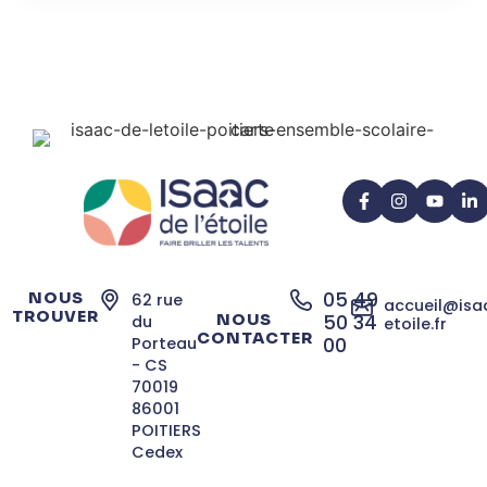
05 49
NOUS
62 rue
accueil@isa
TROUVER
NOUS
50 34
du
etoile.fr
CONTACTER
Porteau
00
- CS
70019
86001
POITIERS
Cedex