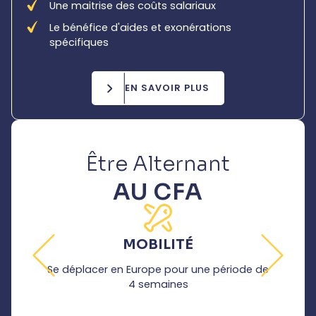
Une maitrise des coûts salariaux
Le bénéfice d'aides et exonérations
spécifiques
EN SAVOIR PLUS
Être Alternant
AU CFA
MOBILITÉ
OU
Se déplacer en Europe pour une période de
A
4 semaines
Découvri
S'entra