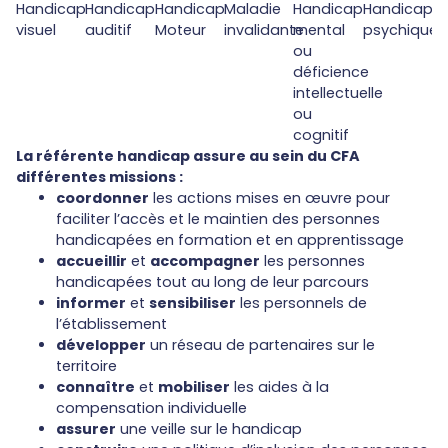
Handicap
Handicap
Handicap
Maladie
Handicap
Handicap
visuel
auditif
Moteur
invalidante
mental
psychique
ou
déficience
intellectuelle
ou
cognitif
La référente handicap assure au sein du CFA
différentes missions :
coordonner
les actions mises en œuvre pour
faciliter l’accès et le maintien des personnes
handicapées en formation et en apprentissage
accueillir
et
accompagner
les personnes
handicapées tout au long de leur parcours
informer
et
sensibiliser
les personnels de
l’établissement
développer
un réseau de partenaires sur le
territoire
connaître
et
mobiliser
les aides à la
compensation individuelle
assurer
une veille sur le handicap