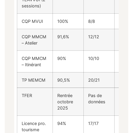
sessions)
CQP MVUI
100%
8/8
100%
CQP MMCM
91,6%
12/12
100%
– Atelier
CQP MMCM
90%
10/10
100%
– Itinérant
TP MEMCM
90,5%
20/21
90,5%
TFER
Rentrée
Pas de
Pas de
octobre
données
donné
2025
Licence pro.
94%
17/17
29%
tourisme