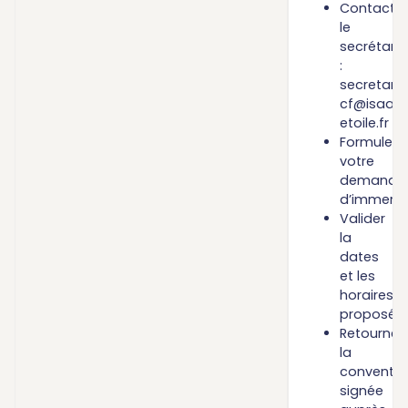
Contacter
le
secrétaria
:
secretaria
cf@isaac
etoile.fr
Formuler
votre
demande
d’immersi
Valider
la
dates
et les
horaires
proposée
Retourner
la
conventio
signée