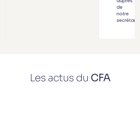
auprès
de
notre
secrétaria
Les actus du
CFA