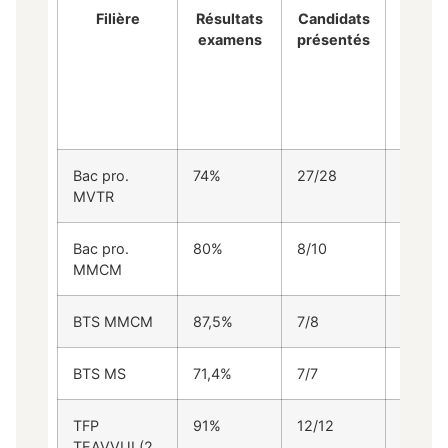
Filière
Résultats
Candidats
Tau
examens
présentés
d’inse
à l’em
Bac pro.
74%
27/28
39%
MVTR
Bac pro.
80%
8/10
60%
MMCM
BTS MMCM
87,5%
7/8
28,5%
BTS MS
71,4%
7/7
71.5%
TFP
91%
12/12
100%
TEAVVUI (2